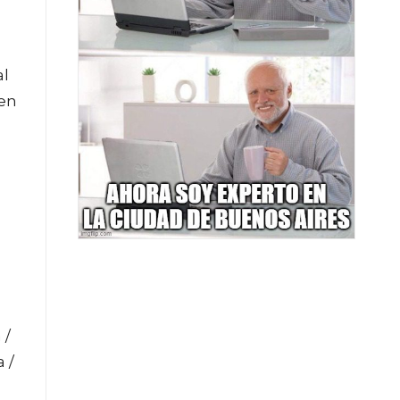
al
 en
 /
 /