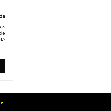
ada
ejo
 de
UBA
os.