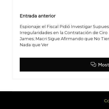
Navegación
Entrada anterior
de
Espionaje: el Fiscal Pidió Investigar Supue
Irregularidades en la Contratación de Ciro
entradas
James; Macri Sigue Afirmando que No Tie
Nada que Ver
Most
Co