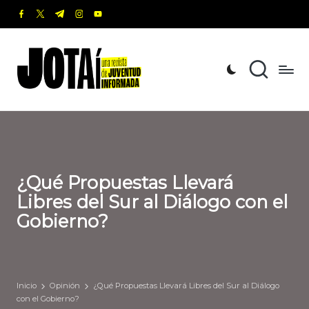
facebook.com
twitter.com
t.me
instagram.com
youtube.com
Saltar
al
J
Una
contenido
revista
o
de
t
Juventud
Informada
a
í
¿Qué Propuestas Llevará
Libres del Sur al Diálogo con el
Gobierno?
Inicio
Opinión
¿Qué Propuestas Llevará Libres del Sur al Diálogo
con el Gobierno?