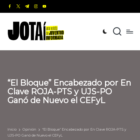
facebook.com
twitter.com
t.me
instagram.com
youtube.com
Saltar
al
J
Una
contenido
revista
o
de
t
Juventud
Informada
a
í
“El Bloque” Encabezado por En
Clave ROJA-PTS y UJS-PO
Ganó de Nuevo el CEFyL
Inicio
Opinión
“El Bloque” Encabezado por En Clave ROJA-PTS y
UJS-PO Ganó de Nuevo el CEFyL