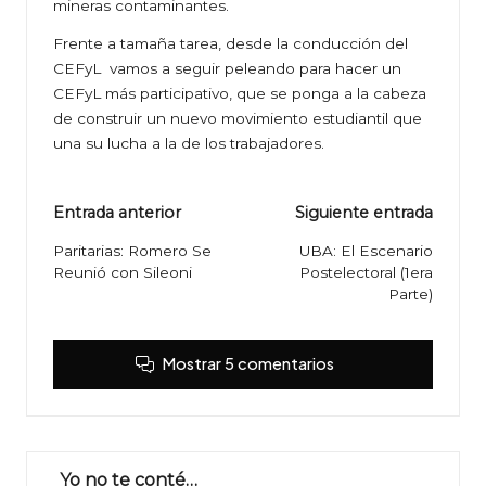
mineras contaminantes.
Frente a tamaña tarea, desde la conducción del
CEFyL vamos a seguir peleando para hacer un
CEFyL más participativo, que se ponga a la cabeza
de construir un nuevo movimiento estudiantil que
una su lucha a la de los trabajadores.
Navegación
Entrada anterior
Siguiente entrada
de
Paritarias: Romero Se
UBA: El Escenario
Reunió con Sileoni
Postelectoral (1era
entradas
Parte)
Mostrar 5 comentarios
Yo no te conté…