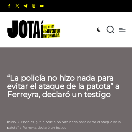
facebook.com
twitter.com
t.me
instagram.com
youtube.com
Saltar
al
J
Una
contenido
revista
o
de
t
Juventud
Informada
a
í
“La policía no hizo nada para
evitar el ataque de la patota” a
Ferreyra, declaró un testigo
Inicio
Noticias
“La policía no hizo nada para evitar el ataque de la
patota” a Ferreyra, declaró un testigo