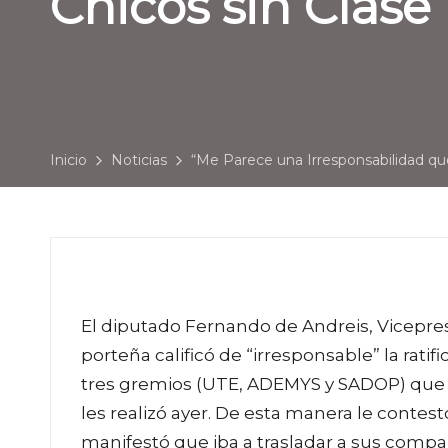
Chicos sin Clase
Inicio
Noticias
“Me Parece una Irresponsabilidad que
El diputado Fernando de Andreis, Vicepres
porteña calificó de “irresponsable” la rati
tres gremios (UTE, ADEMYS y SADOP) que a
les realizó ayer. De esta manera le conte
manifestó que iba a trasladar a sus compa