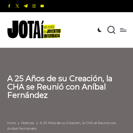
facebook.com
twitter.com
t.me
instagram.com
youtube.com
Saltar
al
J
Una
contenido
revista
o
de
t
Juventud
Informada
a
í
A 25 Años de su Creación, la
CHA se Reunió con Aníbal
Fernández
Inicio
Noticias
A 25 Años de su Creación, la CHA se Reunió con
Aníbal Fernández