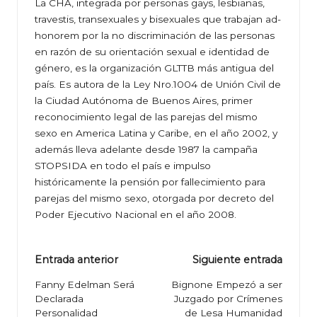
La CHA, integrada por personas gays, lesbianas,
travestis, transexuales y bisexuales que trabajan ad-
honorem por la no discriminación de las personas
en razón de su orientación sexual e identidad de
género, es la organización GLTTB más antigua del
país. Es autora de la Ley Nro.1004 de Unión Civil de
la Ciudad Autónoma de Buenos Aires, primer
reconocimiento legal de las parejas del mismo
sexo en America Latina y Caribe, en el año 2002, y
además lleva adelante desde 1987 la campaña
STOPSIDA en todo el país e impulso
históricamente la pensión por fallecimiento para
parejas del mismo sexo, otorgada por decreto del
Poder Ejecutivo Nacional en el año 2008.
Navegación
Entrada anterior
Siguiente entrada
de
Fanny Edelman Será
Bignone Empezó a ser
Declarada
Juzgado por Crímenes
entradas
Personalidad
de Lesa Humanidad