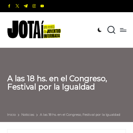
facebook.com
twitter.com
t.me
instagram.com
youtube.com
Saltar
al
J
Una
contenido
revista
o
de
t
Juventud
Informada
a
í
A las 18 hs. en el Congreso,
Festival por la Igualdad
Inicio
Noticias
A las 18 hs. en el Congreso, Festival por la Igualdad