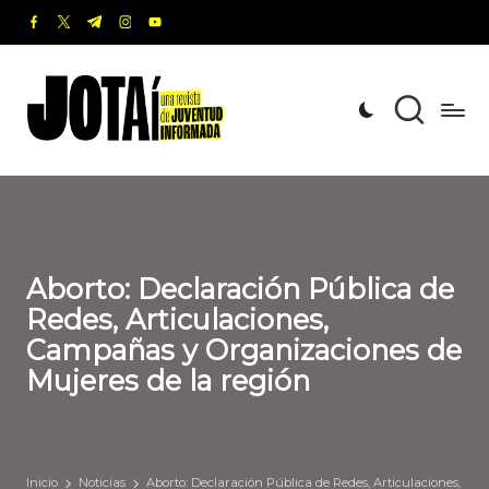
facebook.com
twitter.com
t.me
instagram.com
youtube.com
Saltar
al
J
Una
contenido
revista
o
de
t
Juventud
Informada
a
í
Aborto: Declaración Pública de
Redes, Articulaciones,
Campañas y Organizaciones de
Mujeres de la región
Inicio
Noticias
Aborto: Declaración Pública de Redes, Articulaciones,