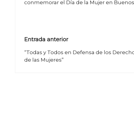
conmemorar el Día de la Mujer en Buenos A
Navegación
Entrada anterior
de
“Todas y Todos en Defensa de los Derech
de las Mujeres”
entradas