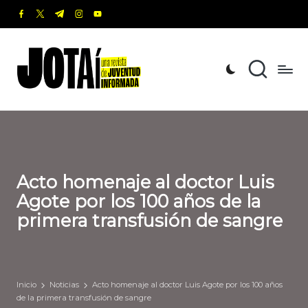
facebook.com
twitter.com
t.me
instagram.com
youtube.com
Saltar
al
J
Una
contenido
revista
o
de
t
Juventud
Informada
a
í
Acto homenaje al doctor Luis
Agote por los 100 años de la
primera transfusión de sangre
Inicio
Noticias
Acto homenaje al doctor Luis Agote por los 100 años
de la primera transfusión de sangre