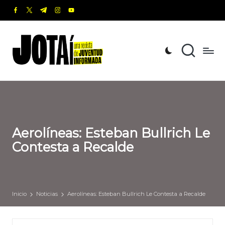
facebook.com
twitter.com
t.me
instagram.com
youtube.com
Saltar
al
J
Una
contenido
revista
o
de
t
Juventud
Informada
a
í
Aerolíneas: Esteban Bullrich Le
Contesta a Recalde
Inicio
Noticias
Aerolíneas: Esteban Bullrich Le Contesta a Recalde