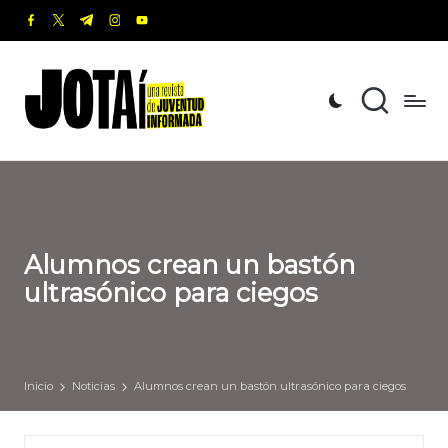
facebook.com
twitter.com
t.me
instagram.com
youtube.com
Saltar
al
J
Una
contenido
revista
o
de
t
Juventud
Informada
a
í
Alumnos crean un bastón
ultrasónico para ciegos
Inicio
Noticias
Alumnos crean un bastón ultrasónico para ciegos