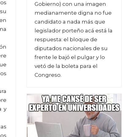
ros
Gobierno) con una imagen
 su
medianamente digna no fue
 en
candidato a nada más que
rma
legislador porteño acá está la
respuesta: el bloque de
ión
diputados nacionales de su
ere
frente le bajó el pulgar y lo
que
vetó de la boleta para el
ios
Congreso.
ura
bre
a y
cas
nos