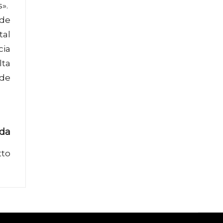
».
 de
tal
cia
lta
 de
ada
tto