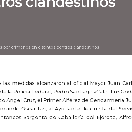
tros clandestinos
 por crímenes en distintos centros clandestinos
 las medidas alcanzaron al oficial Mayor Juan Car
a de la Policía Federal, Pedro Santiago «Calculín» God
rdo Ángel Cruz, el Primer Alférez de Gendarmería J
mundo Oscar Izzi, al Ayudante de quinta del Servi
entonces Sargento de Caballería del Ejército, Alfr