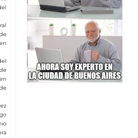
del
ral
 de
 en
del
 de
ien
 de
vez
rgo
nio
era