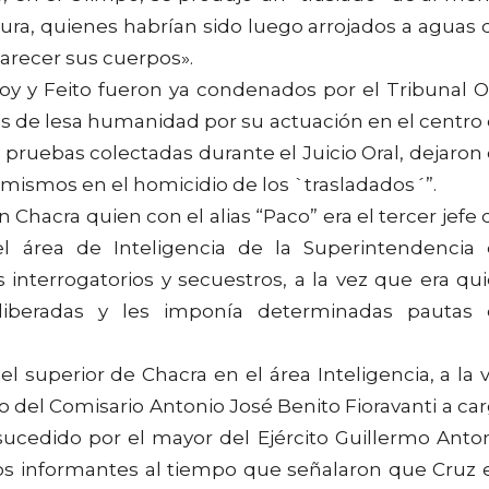
ra, quienes habrían sido luego arrojados a aguas 
parecer sus cuerpos».
 y Feito fueron ya condenados por el Tribunal O
es de lesa humanidad por su actuación en el centro
 pruebas colectadas durante el Juicio Oral, dejaron
s mismos en el homicidio de los `trasladados´”.
hacra quien con el alias “Paco” era el tercer jefe 
 área de Inteligencia de la Superintendencia
s interrogatorios y secuestros, a la vez que era qu
 liberadas y les imponía determinadas pautas
el superior de Chacra en el área Inteligencia, a la 
o del Comisario Antonio José Benito Fioravanti a ca
sucedido por el mayor del Ejército Guillermo Anto
 los informantes al tiempo que señalaron que Cruz 