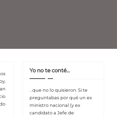
Yo no te conté…
los
oy,
uan
…que no lo quisieron. Si te
cio
preguntabas por qué un ex
edo
ministro nacional (y ex
candidato a Jefe de