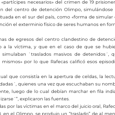
 «partícipes necesarios» del crimen de 19 prisione
on del centro de detención Olimpo, simulándose
situada en el sur del país, como «forma de simular
ención el exterminio físico de seres humanos en fo
mas de egresos del centro clandestino de detenc
o a la víctima, y que en el caso de que se hubi
 simulaban `traslados masivos de detenidos´, 
 mismos» por lo que Rafecas calificó esos episod
al que consistía en la apertura de celdas, la lect
sladadas´, quienes una vez que escuchaban su nom
ente, luego de lo cual debían marchar en fila indi
zarse´”, explicaron las fuentes.
s por las víctimas en el marco del juicio oral, Rafe
, en el Olimpo, se produjo un “traslado” de al me