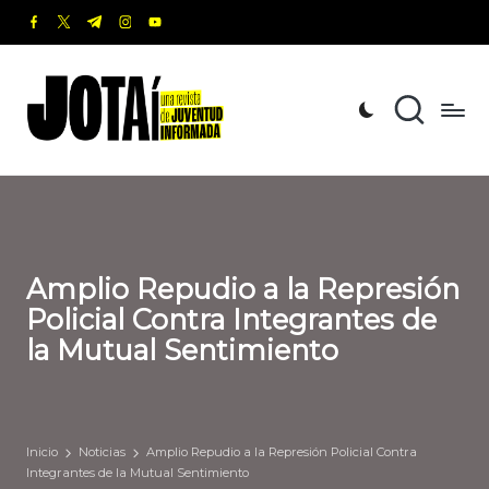
facebook.com
twitter.com
t.me
instagram.com
youtube.com
Saltar
al
J
Una
contenido
revista
o
de
t
Juventud
Informada
a
í
Amplio Repudio a la Represión
Policial Contra Integrantes de
la Mutual Sentimiento
Inicio
Noticias
Amplio Repudio a la Represión Policial Contra
Integrantes de la Mutual Sentimiento