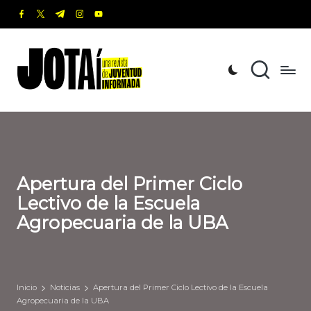
facebook.com
twitter.com
t.me
instagram.com
youtube.com
Saltar
al
J
Una
contenido
revista
o
de
t
Juventud
Informada
a
í
Apertura del Primer Ciclo
Lectivo de la Escuela
Agropecuaria de la UBA
Inicio
Noticias
Apertura del Primer Ciclo Lectivo de la Escuela
Agropecuaria de la UBA