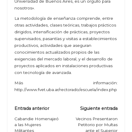
Universidad de Buenos Aires, es un orgullo para
nosotros».
La metodología de enseñanza comprende, entre
otras actividades, clases teóricas, trabajos prácticos
dirigidos, intensificación de prácticas, proyectos
supervisados, pasantías y visitas a establecimientos
productivos, actividades que aseguran
conocimientos actualizados propios de las
exigencias del mercado laboral, y el desarrollo de
proyectos aplicados en instalaciones productivas
con tecnología de avanzada.
Más información:
http://www.fvet.uba.ar/rectorado/escuela/index.php
Navegación
Entrada anterior
Siguiente entrada
de
Cabandie Homenajeó
Vecinos Presentaron
a las Mujeres
Petitorio por Multas
entradas
Militantes
ante el Superior