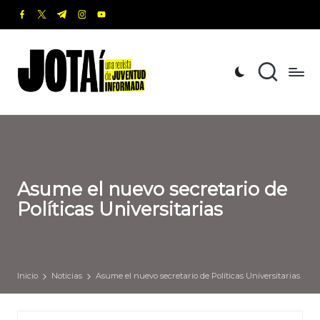
facebook.com
twitter.com
t.me
instagram.com
youtube.com
Saltar
al
J
Una
contenido
revista
o
de
t
Juventud
Informada
a
í
Asume el nuevo secretario de
Políticas Universitarias
Inicio
Noticias
Asume el nuevo secretario de Políticas Universitarias