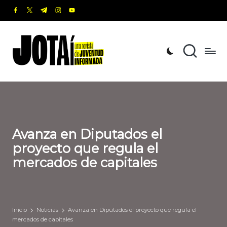
facebook.com
twitter.com
t.me
instagram.com
youtube.com
Saltar
al
J
Una
contenido
revista
o
de
t
Juventud
Informada
a
í
Avanza en Diputados el
proyecto que regula el
mercados de capitales
Inicio
Noticias
Avanza en Diputados el proyecto que regula el
mercados de capitales