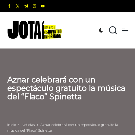
facebook.com
twitter.com
t.me
instagram.com
youtube.com
Saltar
al
J
Una
contenido
revista
o
de
t
Juventud
Informada
a
í
Aznar celebrará con un
espectáculo gratuito la música
del “Flaco” Spinetta
Inicio
Noticias
Aznar celebrará con un espectáculo gratuito la
música del “Flaco” Spinetta