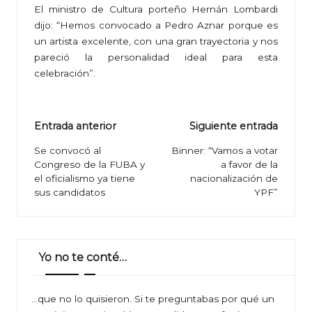
El ministro de Cultura porteño Hernán Lombardi
dijo: “Hemos convocado a Pedro Aznar porque es
un artista excelente, con una gran trayectoria y nos
pareció la personalidad ideal para esta
celebración”.
Navegación
Entrada anterior
Siguiente entrada
de
Se convocó al
Binner: “Vamos a votar
Congreso de la FUBA y
a favor de la
entradas
el oficialismo ya tiene
nacionalización de
sus candidatos
YPF”
Yo no te conté…
…que no lo quisieron. Si te preguntabas por qué un