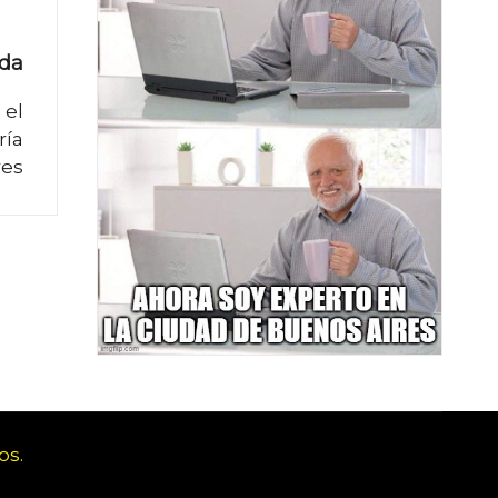
ada
 el
ría
res
os.