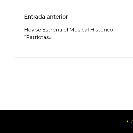
Navegación
Entrada anterior
de
Hoy se Estrena el Musical Histórico
“Patriotas».
entradas
Co