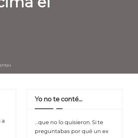
cima el
iente»
Yo no te conté…
 a
…que no lo quisieron. Si te
preguntabas por qué un ex