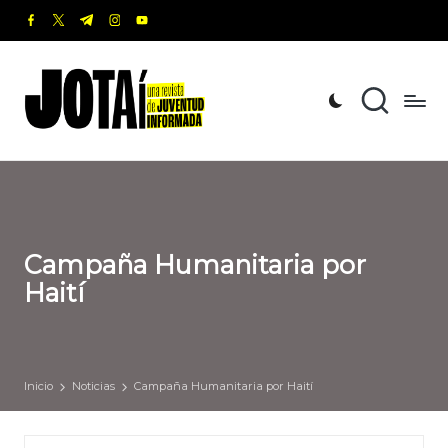
facebook.com
twitter.com
t.me
instagram.com
youtube.com
Saltar
al
J
Una
contenido
revista
o
de
t
Juventud
Informada
a
í
Campaña Humanitaria por
Haití
Inicio
Noticias
Campaña Humanitaria por Haití