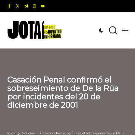
facebook.com
twitter.com
t.me
instagram.com
youtube.com
Saltar
al
J
Una
contenido
revista
o
de
t
Juventud
Informada
a
í
Casación Penal confirmó el
sobreseimiento de De la Rúa
por incidentes del 20 de
diciembre de 2001
Inicio
Noticias
Casación Penal confirmó el sobreseimiento de De la