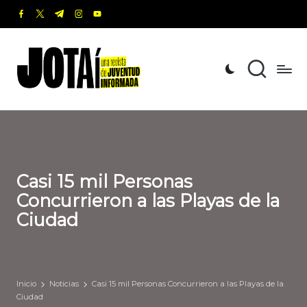
facebook.com
twitter.com
t.me
instagram.com
youtube.com
Saltar
al
J
Una
contenido
revista
o
de
t
Juventud
Informada
a
í
Casi 15 mil Personas
Concurrieron a las Playas de la
Ciudad
Inicio
Noticias
Casi 15 mil Personas Concurrieron a las Playas de la
Ciudad