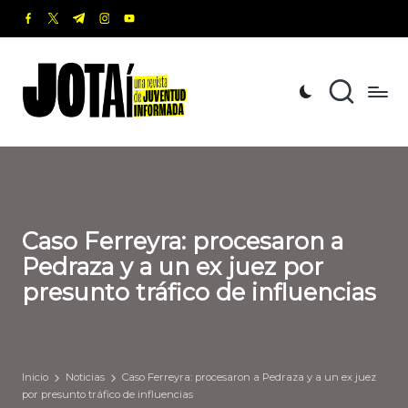
facebook.com
twitter.com
t.me
instagram.com
youtube.com
Saltar
al
J
Una
contenido
revista
o
de
t
Juventud
Informada
a
í
Caso Ferreyra: procesaron a
Pedraza y a un ex juez por
presunto tráfico de influencias
Inicio
Noticias
Caso Ferreyra: procesaron a Pedraza y a un ex juez
por presunto tráfico de influencias