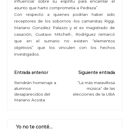
influenciar sobre su espíritu para encarrilar el
asunto que harto comprometía a Pedraza”.
Con respecto a quienes podrían haber sido
receptores de los sobornos -los camaristas Riggi,
Mariano González Palazzo y el ex magistrado de
casación, Gustavo Mitchell-, Rodríguez remarcó
que en el sumario no existen “elementos
objetivos” que los vinculen con los hechos
investigados.
Navegación
Entrada anterior
Siguiente entrada
de
Rendirán homenaje a
“La más maravillosa
alumnos
música” de las
entradas
desaparecidos del
elecciones de la UBA
Mariano Acosta
Yo no te conté…