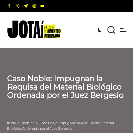
facebook.com
twitter.com
t.me
instagram.com
youtube.com
Saltar
al
J
Una
contenido
revista
o
de
t
Juventud
Informada
a
í
Caso Noble: Impugnan la
Requisa del Material Biológico
Ordenada por el Juez Bergesio
Inicio
Noticias
Caso Noble: Impugnan la Requisa del Material
Biológico Ordenada por el Juez Bergesio