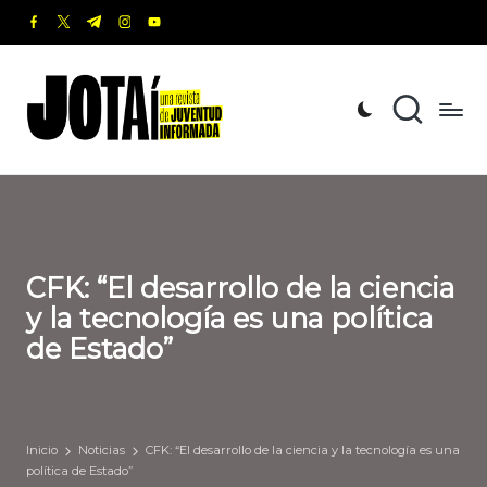
facebook.com
twitter.com
t.me
instagram.com
youtube.com
Saltar
al
J
Una
contenido
revista
o
de
t
Juventud
Informada
a
í
CFK: “El desarrollo de la ciencia
y la tecnología es una política
de Estado”
Inicio
Noticias
CFK: “El desarrollo de la ciencia y la tecnología es una
política de Estado”