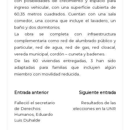
con posibilidades de crecimiento y espacio para
ingreso vehicular, con una superficie cubierta de
60,35 metros cuadrados. Cuentan con una sala
comedor, una cocina que incluye el lavadero, un
baño y dos dormitorios.
La obra se completa con infraestructura
complementaria como red de alumbrado público y
particular, red de agua, red de gas, red cloacal,
vereda municipal, cordón – cuneta y badenes.
De las 60 viviendas entregadas, 3 han sido
adaptadas para familias que incluyen algún
miembro con movilidad reducida.
Navegación
Entrada anterior
Siguiente entrada
de
Falleció el secretario
Resultados de las
de Derechos
elecciones en la UNR
entradas
Humanos, Eduardo
Luis Duhalde