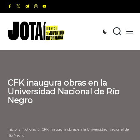
facebook.com
twitter.com
t.me
instagram.com
youtube.com
Saltar
al
J
Una
contenido
revista
o
de
t
Juventud
Informada
a
í
CFK inaugura obras en la
Universidad Nacional de Río
Negro
Inicio
Noticias
CFK inaugura obras en la Universidad Nacional de
Río Negro