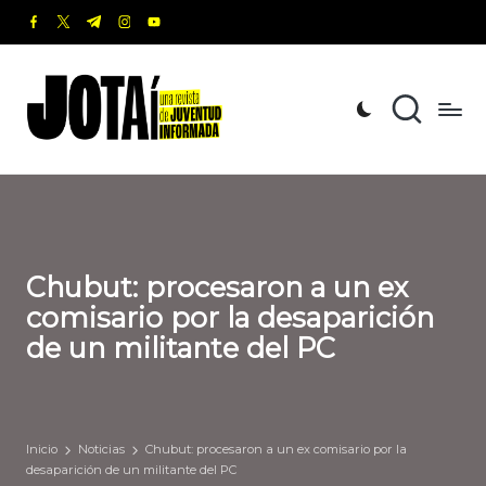
facebook.com
twitter.com
t.me
instagram.com
youtube.com
Saltar
al
J
Una
contenido
revista
o
de
t
Juventud
Informada
a
í
Chubut: procesaron a un ex
comisario por la desaparición
de un militante del PC
Inicio
Noticias
Chubut: procesaron a un ex comisario por la
desaparición de un militante del PC