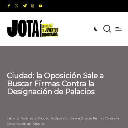
facebook.com
twitter.com
t.me
instagram.com
youtube.com
Saltar
al
J
Una
contenido
revista
o
de
t
Juventud
Informada
a
í
Ciudad: la Oposición Sale a
Buscar Firmas Contra la
Designación de Palacios
Inicio
Noticias
Ciudad: la Oposición Sale a Buscar Firmas Contra la
Designación de Palacios