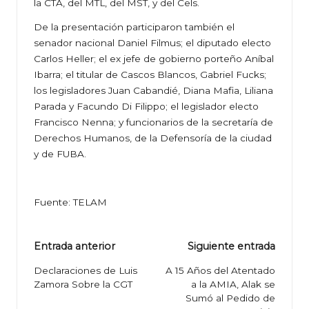
la CTA, del MTL, del MST, y del Cels.
De la presentación participaron también el
senador nacional Daniel Filmus; el diputado electo
Carlos Heller; el ex jefe de gobierno porteño Aníbal
Ibarra; el titular de Cascos Blancos, Gabriel Fucks;
los legisladores Juan Cabandié, Diana Mafia, Liliana
Parada y Facundo Di Filippo; el legislador electo
Francisco Nenna; y funcionarios de la secretaría de
Derechos Humanos, de la Defensoría de la ciudad
y de FUBA.
Fuente: TELAM
Navegación
Entrada anterior
Siguiente entrada
de
Declaraciones de Luis
A 15 Años del Atentado
Zamora Sobre la CGT
a la AMIA, Alak se
entradas
Sumó al Pedido de