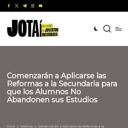
facebook.com
twitter.com
t.me
instagram.com
youtube.com
Saltar
al
J
Una
contenido
revista
o
de
t
Juventud
Informada
a
í
Comenzarán a Aplicarse las
Reformas a la Secundaria para
que los Alumnos No
Abandonen sus Estudios
Inicio
Noticias
Comenzarán a Aplicarse las Reformas a la