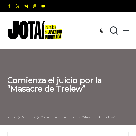
facebook.com
twitter.com
t.me
instagram.com
youtube.com
Saltar
al
J
Una
contenido
revista
o
de
t
Juventud
Informada
a
í
Comienza el juicio por la
“Masacre de Trelew”
Inicio
Noticias
Comienza el juicio por la “Masacre de Trelew”