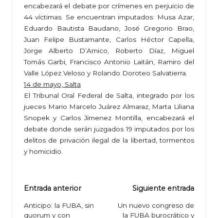
encabezará el debate por crímenes en perjuicio de
44 víctimas. Se encuentran imputados: Musa Azar,
Eduardo Bautista Baudano, José Gregorio Brao,
Juan Felipe Bustamante, Carlos Héctor Capella,
Jorge Alberto D’Amico, Roberto Díaz, Miguel
Tomás Garbi, Francisco Antonio Laitán, Ramiro del
Valle López Veloso y Rolando Doroteo Salvatierra.
14 de mayo, Salta
El Tribunal Oral Federal de Salta, integrado por los
jueces Mario Marcelo Juárez Almaraz, Marta Liliana
Snopek y Carlos Jimenez Montilla, encabezará el
debate donde serán juzgados 19 imputados por los
delitos de privación ilegal de la libertad, tormentos
y homicidio.
Navegación
Entrada anterior
Siguiente entrada
de
Anticipo: la FUBA, sin
Un nuevo congreso de
quorum y con
la FUBA burocrático y