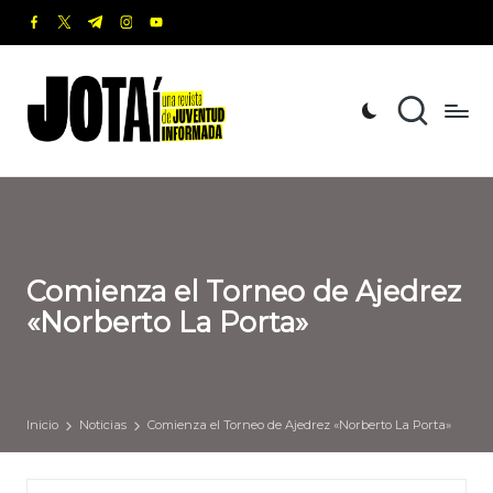
facebook.com
twitter.com
t.me
instagram.com
youtube.com
Saltar
al
J
Una
contenido
revista
o
de
t
Juventud
Informada
a
í
Comienza el Torneo de Ajedrez
«Norberto La Porta»
Inicio
Noticias
Comienza el Torneo de Ajedrez «Norberto La Porta»