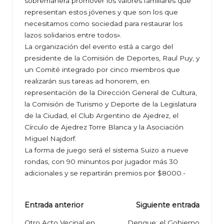
sobremanera promover los valores familiares que
representan estos jóvenes y que son los que
necesitamos como sociedad para restaurar los
lazos solidarios entre todos».
La organización del evento está a cargo del
presidente de la Comisión de Deportes, Raul Puy, y
un Comité integrado por cinco miembros que
realizarán sus tareas ad honorem, en
representación de la Dirección General de Cultura,
la Comisión de Turismo y Deporte de la Legislatura
de la Ciudad, el Club Argentino de Ajedrez, el
Círculo de Ajedrez Torre Blanca y la Asociación
Miguel Najdorf.
La forma de juego será el sistema Suizo a nueve
rondas, con 90 minuntos por jugador más 30
adicionales y se repartirán premios por $8000.-
Navegación
Entrada anterior
Siguiente entrada
de
Otro Acto Vecinal en
Dengue: el Gobierno