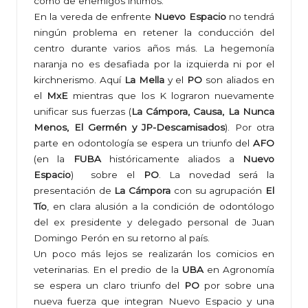
como de enemigos íntimos.
En la vereda de enfrente
Nuevo Espacio
no tendrá
ningún problema en retener la conducción del
centro durante varios años más. La hegemonía
naranja no es desafiada por la izquierda ni por el
kirchnerismo. Aquí
La Mella
y el
PO
son aliados en
el
MxE
mientras que los K lograron nuevamente
unificar sus fuerzas (
La Cámpora, Causa, La Nunca
Menos, El Germén y JP-Descamisados
). Por otra
parte en odontología se espera un triunfo del
AFO
(en la
FUBA
históricamente aliados a
Nuevo
Espacio
) sobre el
PO
. La novedad será la
presentación de
La Cámpora
con su agrupación
El
Tío
, en clara alusión a la condición de odontólogo
del ex presidente y delegado personal de Juan
Domingo Perón en su retorno al país.
Un poco más lejos se realizarán los comicios en
veterinarias. En el predio de la
UBA
en Agronomía
se espera un claro triunfo del
PO
por sobre una
nueva fuerza que integran Nuevo Espacio y una