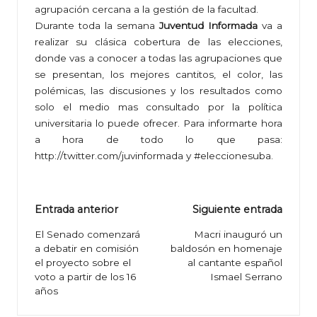
agrupación cercana a la gestión de la facultad.
Durante toda la semana
Juventud Informada
va a
realizar su clásica cobertura de las elecciones,
donde vas a conocer a todas las agrupaciones que
se presentan, los mejores cantitos, el color, las
polémicas, las discusiones y los resultados como
solo el medio mas consultado por la política
universitaria lo puede ofrecer. Para informarte hora
a hora de todo lo que pasa:
http://twitter.com/juvinformada
y #eleccionesuba.
Navegación
Entrada anterior
Siguiente entrada
de
El Senado comenzará
Macri inauguró un
a debatir en comisión
baldosón en homenaje
entradas
el proyecto sobre el
al cantante español
voto a partir de los 16
Ismael Serrano
años