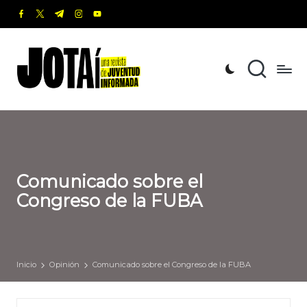
facebook.com
twitter.com
t.me
instagram.com
youtube.com
Saltar
al
J
Una
contenido
revista
o
de
t
Juventud
Informada
a
í
Comunicado sobre el
Congreso de la FUBA
Inicio
Opinión
Comunicado sobre el Congreso de la FUBA