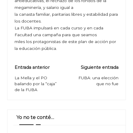
antieducativas, el rechazo de los fondos de la
megaminería, y salario igual a
la canasta familiar, paritarias libres y estabilidad para
los docentes.
La FUBA impulsará en cada curso y en cada
Facultad una campaña para que seamos
miles los protagonistas de este plan de acción por
la educación pública.
Navegación
Entrada anterior
Siguiente entrada
de
La Mella y el PO
FUBA: una elección
bailando por la “caja”
que no fue
entradas
de la FUBA
Yo no te conté…