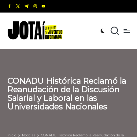
facebook.com
twitter.com
t.me
instagram.com
youtube.com
Saltar
al
J
Una
contenido
revista
o
de
t
Juventud
Informada
a
í
CONADU Histórica Reclamó la
Reanudación de la Discusión
Salarial y Laboral en las
Universidades Nacionales
Inicio
Noticias
CONADU Histórica Reclamó la Reanudación de la