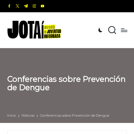
facebook.com
twitter.com
t.me
instagram.com
youtube.com
Saltar
al
J
Una
contenido
revista
o
de
t
Juventud
Informada
a
í
Conferencias sobre Prevención
de Dengue
Inicio
Noticias
Conferencias sobre Prevención de Dengue