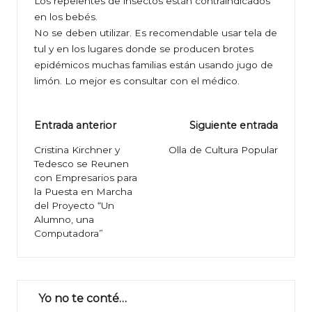
Los repelentes de insectos están contraindicados
en los bebés.
No se deben utilizar. Es recomendable usar tela de
tul y en los lugares donde se producen brotes
epidémicos muchas familias están usando jugo de
limón. Lo mejor es consultar con el médico.
Navegación
Entrada anterior
Siguiente entrada
de
Cristina Kirchner y
Olla de Cultura Popular
Tedesco se Reunen
entradas
con Empresarios para
la Puesta en Marcha
del Proyecto “Un
Alumno, una
Computadora”
Yo no te conté…