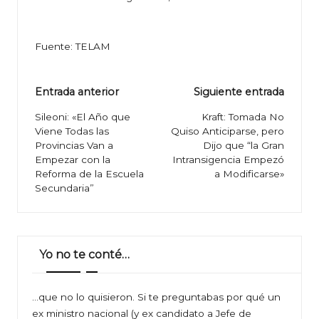
Fuente: TELAM
Navegación
Entrada anterior
Siguiente entrada
de
Sileoni: «El Año que
Kraft: Tomada No
Viene Todas las
Quiso Anticiparse, pero
entradas
Provincias Van a
Dijo que “la Gran
Empezar con la
Intransigencia Empezó
Reforma de la Escuela
a Modificarse»
Secundaria”
Yo no te conté…
…que no lo quisieron. Si te preguntabas por qué un
ex ministro nacional (y ex candidato a Jefe de