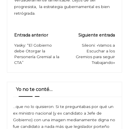
Verdaderamente lamentable. Lejos de ser
progresista, la estrategia gubernamental es bien
retrógrada.
Navegación
Entrada anterior
Siguiente entrada
de
Yasky: “El Gobierno
Sileoni: «Vamos a
debe Otorgar la
Escuchar a los
entradas
Personería Gremial a la
Gremios para seguir
CTA”
Trabajando»
Yo no te conté…
…que no lo quisieron. Si te preguntabas por qué un
ex ministro nacional (y ex candidato a Jefe de
Gobierno) con una imagen medianamente digna no
fue candidato a nada más que legislador porteño