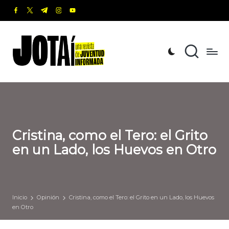
facebook.com
twitter.com
t.me
instagram.com
youtube.com
Saltar
al
J
Una
contenido
revista
o
de
t
Juventud
Informada
a
í
Cristina, como el Tero: el Grito
en un Lado, los Huevos en Otro
Inicio
Opinión
Cristina, como el Tero: el Grito en un Lado, los Huevos
en Otro