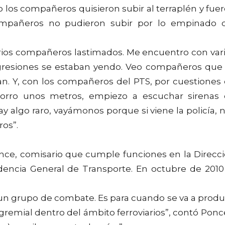
 los compañeros quisieron subir al terraplén y fue
ompañeros no pudieron subir por lo empinado 
varios compañeros lastimados. Me encuentro con var
gresiones se estaban yendo. Veo compañeros que
an. Y, con los compañeros del PTS, por cuestiones
corro unos metros, empiezo a escuchar sirenas
y algo raro, vayámonos porque si viene la policía, 
ros”.
nce, comisario que cumple funciones en la Direcc
ndencia General de Transporte. En octubre de 2010
 un grupo de combate. Es para cuando se va a produ
gremial dentro del ámbito ferroviarios”, contó Ponc