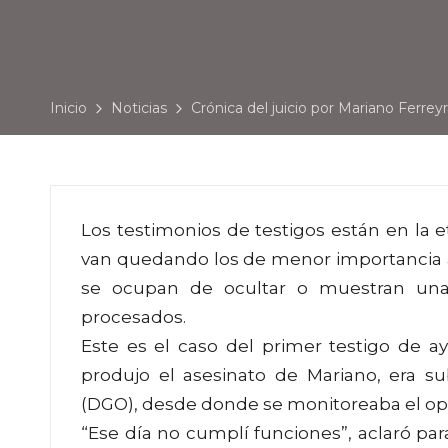
Inicio
Noticias
Crónica del juicio por Mariano Ferreyr
Los testimonios de testigos están en la et
van quedando los de menor importancia a
se ocupan de ocultar o muestran una c
procesados.
Este es el caso del primer testigo de a
produjo el asesinato de Mariano, era s
(DGO), desde donde se monitoreaba el ope
“Ese día no cumplí funciones”, aclaró pa