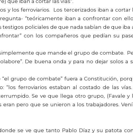
) que iban a cortar las vías”.
os y los ferroviarios. Los tercerizados iban a cortar 
 pregunta- “teóricamente iban a confrontar con ello
s testigos policiales de que nada sabían de que iba a
nfrontar” con los compañeros que pedían su pas
o, simplemente que mande el grupo de combate. P
olabore”. De buena onda y para no dejar solos a 
e “el grupo de combate” fuera a Constitución, por
: “los ferroviarios estaban al costado de las vías.
terrumpido. Se ve que llega otro grupo, (Favale y 
 eran pero que se unieron a los trabajadores. Ven
donde se ve que tanto Pablo Díaz y su patota c