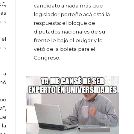
OC,
candidato a nada más que
las
legislador porteño acá está la
 es
respuesta: el bloque de
diputados nacionales de su
“el
frente le bajó el pulgar y lo
los
vetó de la boleta para el
Congreso.
n a
inó
apó
a”,
que
 la