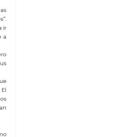
las
s”.
 ir
e a
ero
sus
que
 El
los
ían
omo