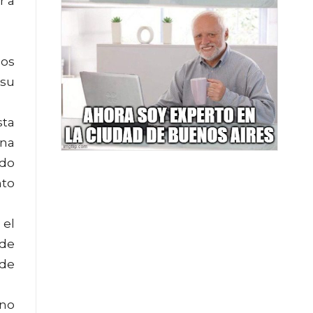
r a
los
 su
sta
una
ndo
nto
 el
 de
 de
 no