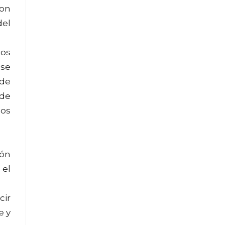
ron
del
ios
 se
 de
 de
nos
ión
 el
cir
e y