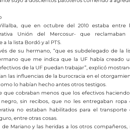
nte suyo a doscientos patoteros corriendo a agredi
o
llalba, que en octubre del 2010 estaba entre 
erativa Unión del Mercosur- que reclamaban
a la lista Bordó y al PTS.
avés de su hermano, “que es subdelegado de la li
 hermano que me indica que la UF había creado 
 efectivos de la UF puedan trabajar”, explicó mostra
n las influencias de la burocracia en el otorgamie
l como lo habían hecho antes otros testigos.
 de que cobraban menos que los efectivos haciendo
 negro, sin recibos, que no les entregaban ropa
rativa no estaban habilitados para el transporte
guro, entre otras cosas.
o de Mariano y las heridas a los otros compañeros,