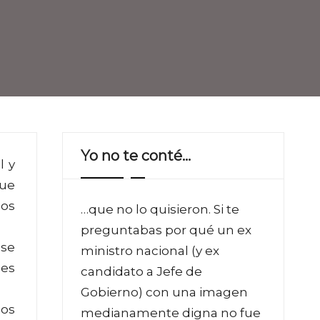
Yo no te conté…
l y
que
los
…que no lo quisieron. Si te
preguntabas por qué un ex
 se
ministro nacional (y ex
nes
candidato a Jefe de
Gobierno) con una imagen
los
medianamente digna no fue