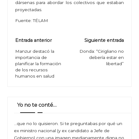
dársenas para abordar los colectivos que estaban
proyectadas.
Fuente: TÉLAM
Navegación
Entrada anterior
Siguiente entrada
de
Manzur destacó la
Donda: “Cirigliano no
importancia de
debería estar en
entradas
planificar la formación
libertad”
de los recursos
humanos en salud
Yo no te conté…
…que no lo quisieron. Si te preguntabas por qué un
ex ministro nacional (y ex candidato a Jefe de
Gobierno) con una imagen medianamente digna no