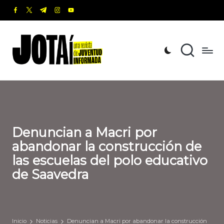
facebook.com
twitter.com
t.me
instagram.com
youtube.com
Saltar
al
J
Una
contenido
revista
o
de
t
Juventud
Informada
a
í
Denuncian a Macri por
abandonar la construcción de
las escuelas del polo educativo
de Saavedra
Inicio
Noticias
Denuncian a Macri por abandonar la construcción