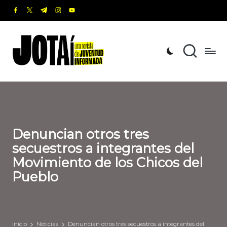
facebook.com
twitter.com
t.me
instagram.com
youtube.com
Saltar
al
J
Una
contenido
revista
o
de
t
Juventud
Informada
a
í
Denuncian otros tres
secuestros a integrantes del
Movimiento de los Chicos del
Pueblo
Inicio
Noticias
Denuncian otros tres secuestros a integrantes del