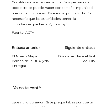
Constitución y al tercero en Lanús y pensar que
todo esto se puede hacer con tamaña impunidad,
preocupa muchísimo. Este es un punto límite. Es
necesario que las autoridades tomen la
importancia que tienen”, concluyó.
Fuente:
ACTA
Navegación
Entrada anterior
Siguiente entrada
de
El Nuevo Mapa
Dónde se Hace el Test
Político de la UBA (2da
del HIV
entradas
Entrega)
Yo no te conté…
…que no lo quisieron. Si te preguntabas por qué un