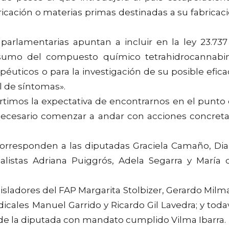
ricación o materias primas destinadas a su fabricac
parlamentarias apuntan a incluir en la ley 23.737
nsumo del compuesto químico tetrahidrocannabi
péuticos o para la investigación de su posible efica
 de síntomas».
timos la expectativa de encontrarnos en el punto
ecesario comenzar a andar con acciones concreta
 corresponden a las diputadas Graciela Camaño, Di
cialistas Adriana Puiggrós, Adela Segarra y María 
sladores del FAP Margarita Stolbizer, Gerardo Milm
dicales Manuel Garrido y Ricardo Gil Lavedra; y toda
a de la diputada con mandato cumplido Vilma Ibarra.