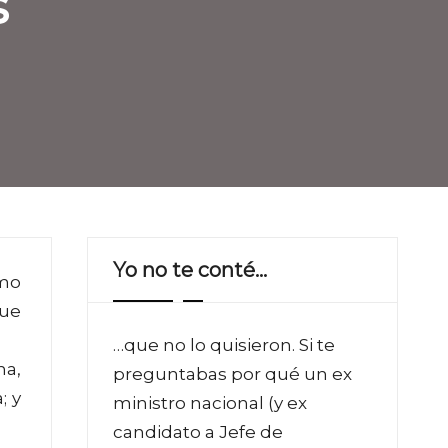
s
Yo no te conté…
umo
que
…que no lo quisieron. Si te
na,
preguntabas por qué un ex
; y
ministro nacional (y ex
candidato a Jefe de