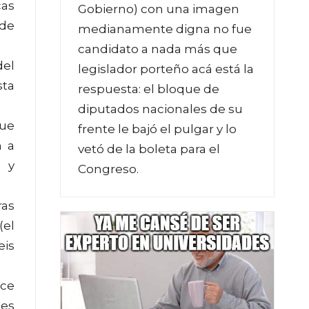
cas
Gobierno) con una imagen
 de
medianamente digna no fue
candidato a nada más que
del
legislador porteño acá está la
sta
respuesta: el bloque de
diputados nacionales de su
que
frente le bajó el pulgar y lo
n a
vetó de la boleta para el
s y
Congreso.
ras
(el
eis
nce
tes