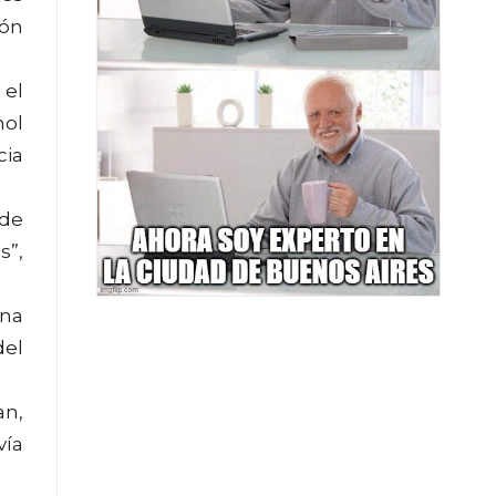
ión
 el
nol
cia
 de
s”,
ana
del
an,
vía