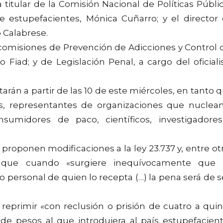
 titular de la Comisión Nacional de Políticas Públi
de estupefacientes, Mónica Cuñarro; y el director
o Calabrese.
 comisiones de Prevención de Adicciones y Control 
o Fiad; y de Legislación Penal, a cargo del oficiali
rtarán a partir de las 10 de este miércoles, en tanto 
tas, representantes de organizaciones que nuclea
umidores de paco, científicos, investigadore
 proponen modificaciones a la ley 23.737 y, entre ot
- que cuando «surgiere inequívocamente que 
 personal de quien lo recepta (…) la pena será de s
eprimir «con reclusión o prisión de cuatro a qui
de pesos al que introdujera al país estupefacien