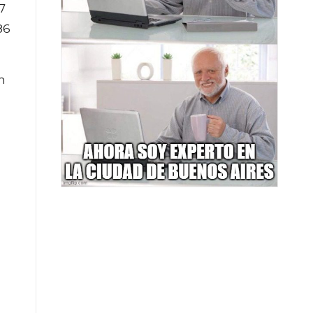
7
86
n