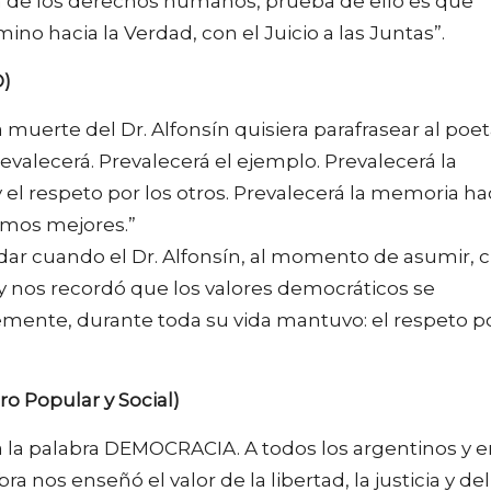
sa de los derechos humanos, prueba de ello es que
mino hacia la Verdad, con el Juicio a las Juntas”.
O)
 muerte del Dr. Alfonsín quisiera parafrasear al poe
valecerá. Prevalecerá el ejemplo. Prevalecerá la
 el respeto por los otros. Prevalecerá la memoria ha
amos mejores.”
idar cuando el Dr. Alfonsín, al momento de asumir, c
y nos recordó que los valores democráticos se
mente, durante toda su vida mantuvo: el respeto p
o Popular y Social)
la palabra DEMOCRACIA. A todos los argentinos y e
ra nos enseñó el valor de la libertad, la justicia y del