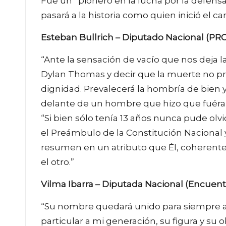
Fue un “pionero en la lucha por la defen
pasará a la historia como quien inició el ca
Esteban Bullrich – Diputado Nacional (PR
“Ante la sensación de vacío que nos deja la
Dylan Thomas y decir que la muerte no pre
dignidad. Prevalecerá la hombría de bien y
delante de un hombre que hizo que fuér
“Si bien sólo tenía 13 años nunca pude olv
el Preámbulo de la Constitución Nacional 
resumen en un atributo que Él, coherente
el otro.”
Vilma Ibarra – Diputada Nacional (Encuentr
“Su nombre quedará unido para siempre a 
particular a mi generación, su figura y su ob