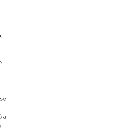
,
e
 se
ó a
a