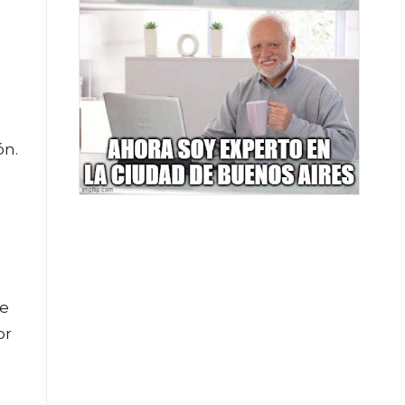
ón.
de
or