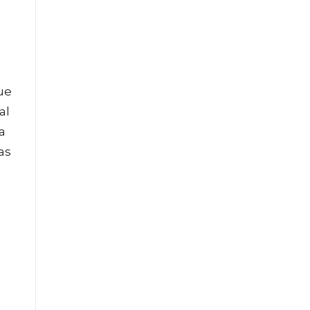
ue
al
a
as