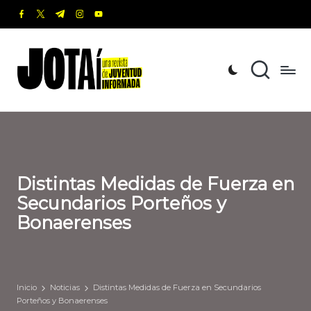
facebook.com
twitter.com
t.me
instagram.com
youtube.com
Saltar
al
J
Una
contenido
revista
o
de
t
Juventud
Informada
a
í
Distintas Medidas de Fuerza en
Secundarios Porteños y
Bonaerenses
Inicio
Noticias
Distintas Medidas de Fuerza en Secundarios
Porteños y Bonaerenses