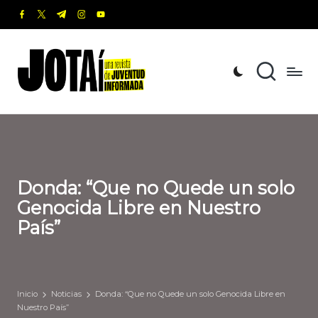
facebook.com
twitter.com
t.me
instagram.com
youtube.com
Saltar
al
J
Una
contenido
revista
o
de
t
Juventud
Informada
a
í
Donda: “Que no Quede un solo
Genocida Libre en Nuestro
País”
Inicio
Noticias
Donda: “Que no Quede un solo Genocida Libre en
Nuestro País”