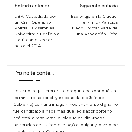
Navegación
Entrada anterior
Siguiente entrada
de
UBA: Custodiada por
Espionaje en la Ciudad:
un Gran Operativo
el «Fino» Palacios
entradas
Policial, la Asamblea
Negó Formar Parte de
Universitaria Reeligió a
una Asociación Ilícita
Hallú como Rector
hasta el 2014
Yo no te conté…
…que no lo quisieron. Si te preguntabas por qué un
ex ministro nacional (y ex candidato a Jefe de
Gobierno) con una imagen medianamente digna no
fue candidato a nada más que legislador porteño
acá está la respuesta: el bloque de diputados
nacionales de su frente le bajó el pulgar y lo vetó de
la boleta para el Congreso.