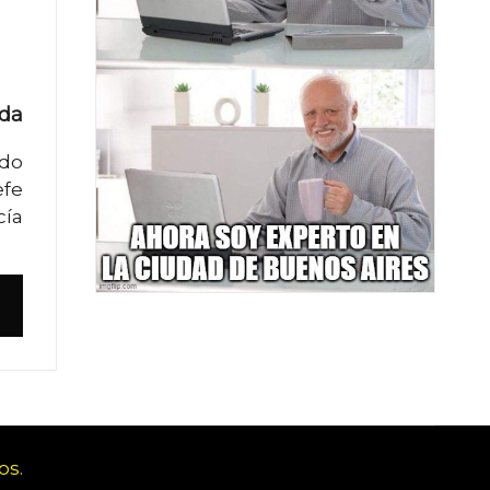
ada
ado
efe
cía
os.