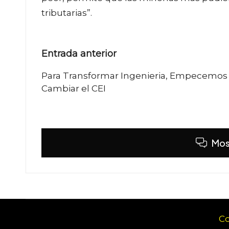
tributarias”.
Navegación
Entrada anterior
de
Para Transformar Ingenieria, Empecemos
Cambiar el CEI
entradas
Mos
Co