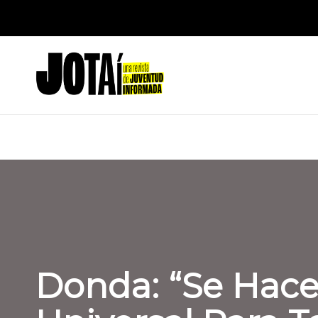
Saltar
J
al
Una
contenido
revista
o
de
t
Juventud
Informada
a
í
Donda: “Se Hace 