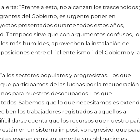
alerta: “Frente a esto, no alcanzan los trascendidos 
egrantes del Gobierno, es urgente poner en
oyectos presentados durante todos estos años,
dad. Tampoco sirve que con argumentos confusos, lo
os más humildes, aprovechen la instalación del
 posiciones entre el ´clientelismo´ del Gobierno y la
a los sectores populares y progresistas. Los que
que participamos de las luchas por la recuperación
anos para nuestros desocupados. Los que
ra todos: Sabemos que lo que necesitamos es extend
reciben los trabajadores registrados a aquellos a
ifícil darse cuenta que los recursos que nuestro paí
 están en un sistema impositivo regresivo, que para
entes evadan constantemente sus obligaciones