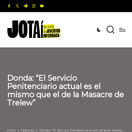
facebook.com
twitter.com
t.me
instagram.com
youtube.com
Saltar
al
J
Una
contenido
revista
o
de
t
Juventud
Informada
a
í
Donda: “El Servicio
Penitenciario actual es el
mismo que el de la Masacre de
Trelew”
Inicio
Noticias
Donda: “El Servicio Penitenciario actual es el mismo