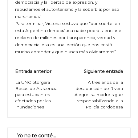
democracia y la libertad de expresión, y
repudiamos el autoritarismo y la soberbia; por eso
marchamos”.
Para terminar, Victoria sostuvo que “por suerte, en
esta Argentina democrática nadie podrá silenciar el
reclamo de millones por transparencia, verdad y
democracia; esa es una lección que nos costó
mucho aprender y que nunca más olvidaremos”.
Navegación
Entrada anterior
Siguiente entrada
de
La UNC otorgará
A tres años de la
Becas de Asistencia
desaparición de Rivera
entradas
para estudiantes
Alegre, su madre sigue
afectados por las
responsabilizando a la
Inundaciones
Policía cordobesa
Yo no te conté…