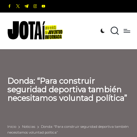
facebook.com
twitter.com
t.me
instagram.com
youtube.com
Saltar
al
J
Una
contenido
revista
o
de
t
Juventud
Informada
a
í
Donda: “Para construir
seguridad deportiva también
necesitamos voluntad política”
Inicio
Noticias
Donda: “Para construir seguridad deportiva también
necesitamos voluntad política”