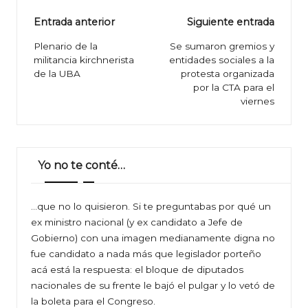
Navegación
Entrada anterior
Siguiente entrada
de
Plenario de la
Se sumaron gremios y
militancia kirchnerista
entidades sociales a la
entradas
de la UBA
protesta organizada
por la CTA para el
viernes
Yo no te conté…
…que no lo quisieron. Si te preguntabas por qué un
ex ministro nacional (y ex candidato a Jefe de
Gobierno) con una imagen medianamente digna no
fue candidato a nada más que legislador porteño
acá está la respuesta: el bloque de diputados
nacionales de su frente le bajó el pulgar y lo vetó de
la boleta para el Congreso.