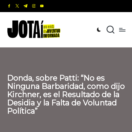
facebook.com
twitter.com
t.me
instagram.com
youtube.com
Saltar
al
J
Una
contenido
revista
o
de
t
Juventud
Informada
a
í
Donda, sobre Patti: “No es
Ninguna Barbaridad, como dijo
Kirchner, es el Resultado de la
Desidia y la Falta de Voluntad
Política”