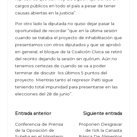
cargos públicos en todo el país a pesar de tener
causas abiertas en la justicia”.
Por otro lado la diputada no quiso dejar pasar la
oportunidad de recordar “que en la última sesión
cuando se trataba el proyecto de inhabilitación que
presentamos con otros diputados y que se aprobó
en general, el bloque de la Coalición Cívica se retiró
del recinto dejando la sesión sin quórum. Aún no
tenemos certezas de cuando se va a poder
terminar de discutir los últimos 5 puntos del
proyecto. Mientras tanto el represor Patti sigue
teniendo total impunidad para presentarse en las
elecciones del 28 de junio”.
Navegación
Entrada anterior
Siguiente entrada
de
Conferencia de Prensa
Proponen Desgravar
de la Oposición de
de IVA la Canasta
entradas
Suteba en el Ministerio
Básica De Alimentos